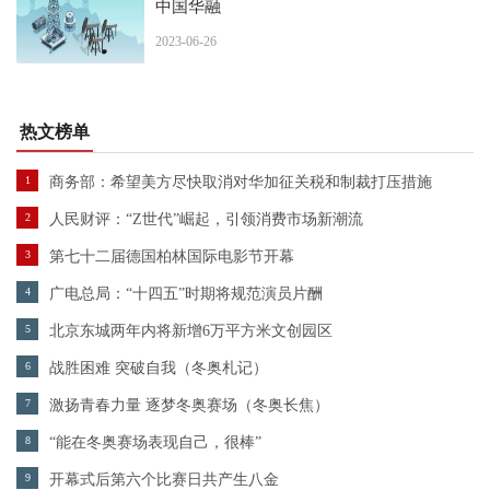
中国华融
2023-06-26
热文榜单
1
商务部：希望美方尽快取消对华加征关税和制裁打压措施
2
人民财评：“Z世代”崛起，引领消费市场新潮流
3
第七十二届德国柏林国际电影节开幕
4
广电总局：“十四五”时期将规范演员片酬
5
北京东城两年内将新增6万平方米文创园区
6
战胜困难 突破自我（冬奥札记）
7
激扬青春力量 逐梦冬奥赛场（冬奥长焦）
8
“能在冬奥赛场表现自己，很棒”
9
开幕式后第六个比赛日共产生八金