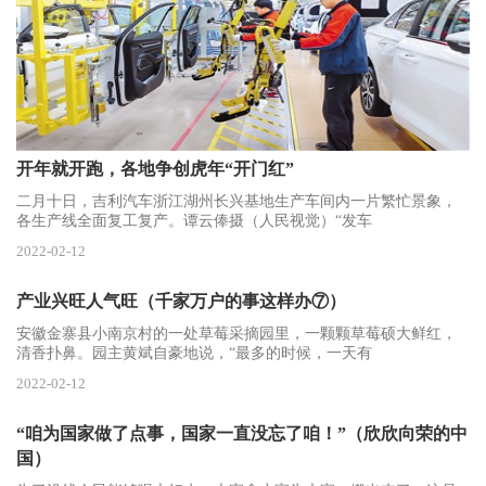
开年就开跑，各地争创虎年“开门红”
二月十日，吉利汽车浙江湖州长兴基地生产车间内一片繁忙景象，
各生产线全面复工复产。谭云俸摄（人民视觉）“发车
2022-02-12
产业兴旺人气旺（千家万户的事这样办⑦）
安徽金寨县小南京村的一处草莓采摘园里，一颗颗草莓硕大鲜红，
清香扑鼻。园主黄斌自豪地说，“最多的时候，一天有
2022-02-12
“咱为国家做了点事，国家一直没忘了咱！”（欣欣向荣的中
国）