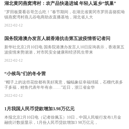
湖北黄冈燕窝湾村：农产品快递进城 年轻人返乡“筑巢”
“罗田板栗看谷哥怎么吃！”春节期间，在湖北省黄冈市罗田县骆驼坳
镇燕窝湾村燕儿谷电商助农直播基地，湖北省人大
2022-02-12
国务院港澳办发言人就香港抗击第五波疫情答记者问
新华社北京2月10日电 国务院港澳办发言人10日应询表示，香港第五
波疫情来势汹汹，对市民安全健康和经济民生带来
2022-02-12
“小候鸟”们的冬令营
“帽子上的这些花纹都有美好寓意，蝙蝠象征幸福绵延，石榴代表多
子多福，鲤鱼代表年年有余……”近日，浙江省金华
2022-02-12
1月我国人民币贷款增加3.98万亿元
本报北京2月10日电（记者徐佩玉）10日，中国人民银行发布1月金
融统计数据显示，1月份人民币贷款增加3 98万亿元，