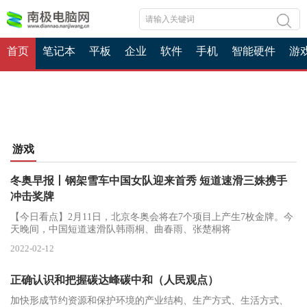
首页
笔记本
平板
企业
软件
手机
智能硬件
游
游戏
冬奥早报丨钢架雪车中国女队迎来首秀 短道速滑三姝携手
冲击奖牌
【今日看点】2月11日，北京冬奥会将在7个项目上产生7枚金牌。今
天晚间，中国短道速滑队韩雨桐、曲春雨、张楚桐将
2022-02-12
正确认识和把握碳达峰碳中和（人民观点）
加快形成节约资源和保护环境的产业结构、生产方式、生活方式、