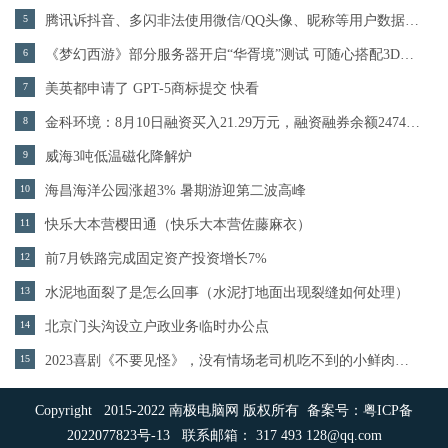
5
腾讯诉抖音、多闪非法使用微信/QQ头像、昵称等用户数据 8月16日开庭或宣判
6
《梦幻西游》部分服务器开启“华胥境”测试 可随心搭配3D秀形象
7
美英都申请了 GPT-5商标提交 快看
8
金科环境：8月10日融资买入21.29万元，融资融券余额2474.03万元
9
威海3吨低温磁化降解炉
10
海昌海洋公园涨超3% 暑期游迎第二波高峰
11
快乐大本营樱田通（快乐大本营佐藤麻衣）
12
前7月铁路完成固定资产投资增长7%
13
水泥地面裂了是怎么回事（水泥打地面出现裂缝如何处理）
14
北京门头沟设立户政业务临时办公点
15
2023喜剧《不要见怪》，没有情场老司机吃不到的小鲜肉！大表姐R级爆笑喜剧神作
Copyright 2015-2022 南极电脑网 版权所有 备案号：
粤ICP备
2022077823号-13
联系邮箱： 317 493 128@qq.com