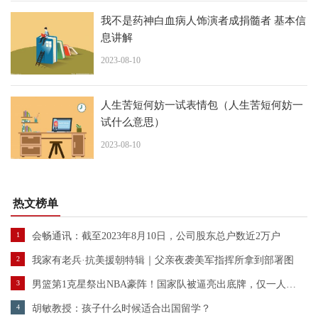
我不是药神白血病人饰演者成捐髓者 基本信
息讲解
2023-08-10
人生苦短何妨一试表情包（人生苦短何妨一
试什么意思）
2023-08-10
热文榜单
1
会畅通讯：截至2023年8月10日，公司股东总户数近2万户
2
我家有老兵·抗美援朝特辑｜父亲夜袭美军指挥所拿到部署图
3
男篮第1克星祭出NBA豪阵！国家队被逼亮出底牌，仅一人能救乔帅？
4
胡敏教授：孩子什么时候适合出国留学？