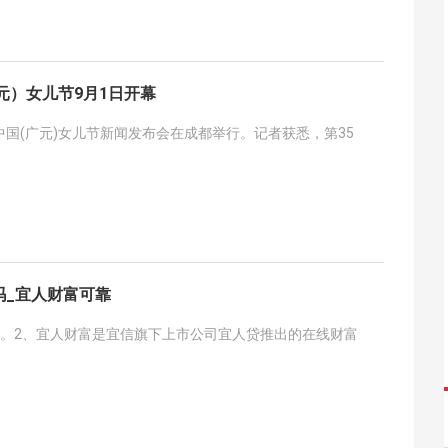
广元）女儿节9月1日开幕
23中国(广元)女儿节新闻发布会在成都举行。记者获悉，第35
吗_宜人财富可靠
靠。2、宜人财富是宜信旗下上市公司宜人贷推出的在线财富