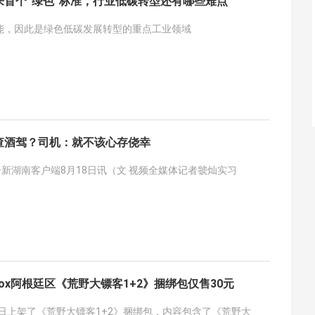
来首个“绿色”标准，行业低碳转型还有哪些难点
能，因此是绿色低碳发展转型的重点工业领域
查酒驾？司机：就不该心存侥幸
市报·新湖南客户端8月18日讯（文 视频全媒体记者虢灿实习
box阿根廷区《荒野大镖客1+2》捆绑包仅售30元
近日上架了《荒野大镖客1+2》捆绑包，内容包含了《荒野大