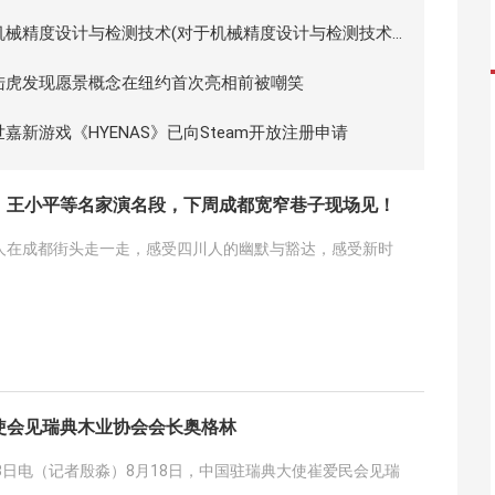
机械精度设计与检测技术(对于机械精度设计与检测技术
介绍)
陆虎发现愿景概念在纽约首次亮相前被嘲笑
世嘉新游戏《HYENAS》已向Steam开放注册申请
、王小平等名家演名段，下周成都宽窄巷子现场见！
人在成都街头走一走，感受四川人的幽默与豁达，感受新时
使会见瑞典木业协会会长奥格林
8日电（记者殷淼）8月18日，中国驻瑞典大使崔爱民会见瑞