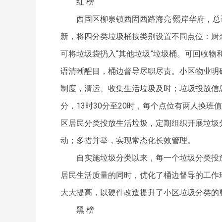
红 榜
西固区柳泉镇西固西路海亮·熙岸华府，总
新，将四分类垃圾桶按类别设置不同点位：厨
可将垃圾袋扔入“其他垃圾”垃圾桶。可回收物
语清晰醒目，桶边督导尽职尽责。小区物业明
制度，清运、收集生活垃圾及时；垃圾投放信息
分，13时30分至20时，每个点位有两人换
区居民分类投放生活垃圾，定期组织开展垃圾
动；多措并举，实现常态化长效管理。
自实施垃圾分类以来，每一个垃圾分类投
居民生活质量的同时，优化了桶边督导的工作
大大提高，以硬件改造提升了小区垃圾分类的
黑 榜