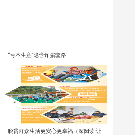
“亏本生意”隐含诈骗套路
脱贫群众生活更安心更幸福（深阅读·让