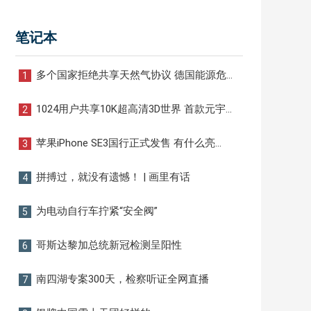
笔记本
多个国家拒绝共享天然气协议 德国能源危
1
机影响将再次扩大
1024用户共享10K超高清3D世界 首款元宇
2
宙服务器发布
苹果iPhone SE3国行正式发售 有什么亮
3
点？
拼搏过，就没有遗憾！ | 画里有话
4
为电动自行车拧紧“安全阀”
5
哥斯达黎加总统新冠检测呈阳性
6
南四湖专案300天，检察听证全网直播
7