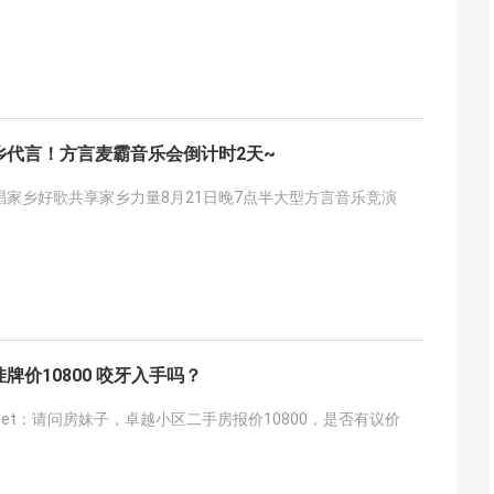
乡代言！方言麦霸音乐会倒计时2天~
唱家乡好歌共享家乡力量8月21日晚7点半大型方言音乐竞演
牌价10800 咬牙入手吗？
anet：请问房妹子，卓越小区二手房报价10800，是否有议价