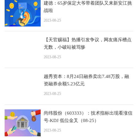
建德：65岁保定大爷带着团队又来新安江挑
战啦
2023-08-25
【天官赐福】热播引发争议，网友痛斥槽点
无数，小破站被骂惨
2023-08-25
越秀资本：8月24日融券卖出7.48万股，融
资融券余额5.23亿元
2023-08-25
尚纬股份（603333）：技术指标出现看涨信
号-KDJ 低位金叉（08-25）
2023-08-25