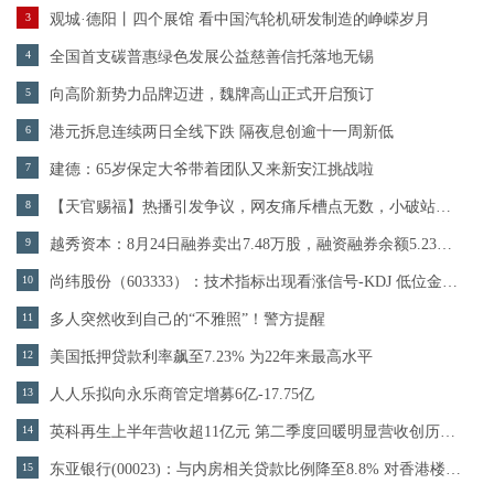
3
观城·德阳丨四个展馆 看中国汽轮机研发制造的峥嵘岁月
4
全国首支碳普惠绿色发展公益慈善信托落地无锡
5
向高阶新势力品牌迈进，魏牌高山正式开启预订
6
港元拆息连续两日全线下跌 隔夜息创逾十一周新低
7
建德：65岁保定大爷带着团队又来新安江挑战啦
8
【天官赐福】热播引发争议，网友痛斥槽点无数，小破站被骂惨
9
越秀资本：8月24日融券卖出7.48万股，融资融券余额5.23亿元
10
尚纬股份（603333）：技术指标出现看涨信号-KDJ 低位金叉（08-25）
11
多人突然收到自己的“不雅照”！警方提醒
12
美国抵押贷款利率飙至7.23% 为22年来最高水平
13
人人乐拟向永乐商管定增募6亿-17.75亿
14
英科再生上半年营收超11亿元 第二季度回暖明显营收创历史新高
15
东亚银行(00023)：与内房相关贷款比例降至8.8% 对香港楼市前景维持乐观