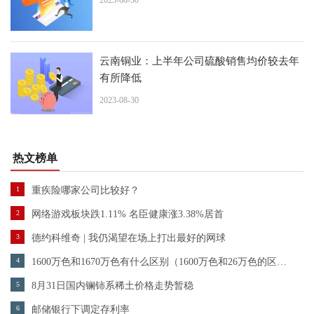
2023-08-30
云南铜业：上半年公司硫酸销售均价较去年
有所降低
2023-08-30
热文榜单
1
重疾险哪家公司比较好？
2
网络游戏板块跌1.11% 名臣健康涨3.38%居首
3
德约科维奇 | 我仍渴望在场上打出最好的网球
4
1600万色和1670万色有什么区别（1600万色和26万色的区别）
5
8月31日国内镧铈系稀土价格走势暂稳
6
邮储银行下调定存利率