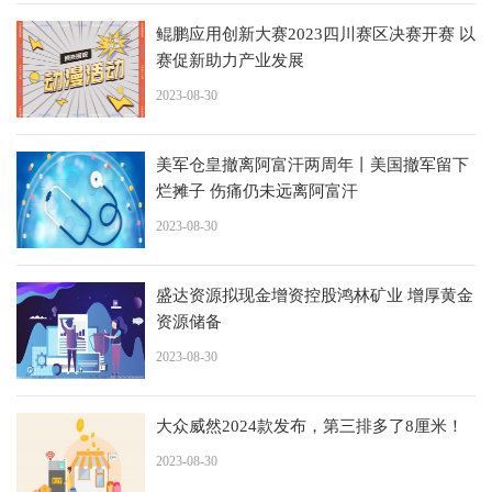
鲲鹏应用创新大赛2023四川赛区决赛开赛 以
赛促新助力产业发展
2023-08-30
美军仓皇撤离阿富汗两周年丨美国撤军留下
烂摊子 伤痛仍未远离阿富汗
2023-08-30
盛达资源拟现金增资控股鸿林矿业 增厚黄金
资源储备
2023-08-30
大众威然2024款发布，第三排多了8厘米！
2023-08-30