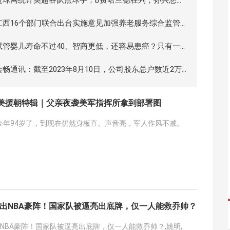
凯恩
江西16个部门联合出台实施意见加强养老服务综合监管
西民政
试管婴儿寿命不过40、智商更低，还容易患癌？只有一
是真的
会畅通讯：截至2023年8月10日，公司股东总户数近2万
抗美援朝特辑｜父亲夜袭美军指挥所拿到部署图
今年94岁了，到现在仍然身板直、声音亮，军人作风不减。
祭出NBA豪阵！国家队被逼亮出底牌，仅一人能救乔帅？
NBA豪阵！国家队被逼亮出底牌，仅一人能救乔帅？,姚明,