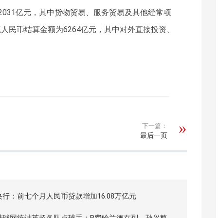
2031亿元，其中货物贸易、服务贸易及其他经常项
跨境人民币结算金额为6264亿元，其中对外直接投资、
下一篇：
最后一页
央行：前七个月人民币贷款增加16.08万亿元
进球网统计英超各队点球手：B费哈兰德在列，孙兴慜接