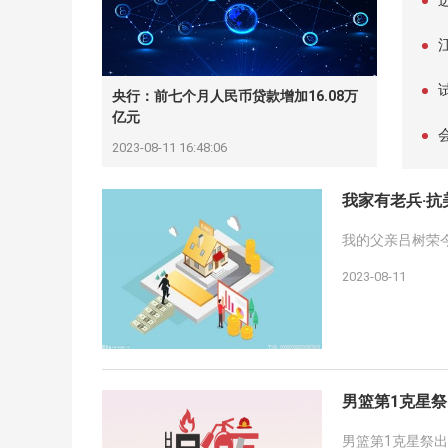
替
江
央行：前七个月人民币贷款增加16.08万
个
亿元
2023-08-11 16:48:06
户
我家有老兵·
我的父亲吕树荣
2023-08-11
男篮第1克星
男篮第1克星祭出