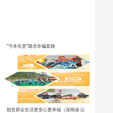
“亏本生意”隐含诈骗套路
脱贫群众生活更安心更幸福（深阅读·让