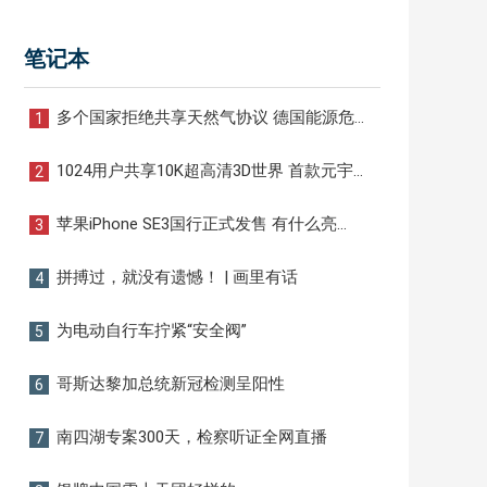
笔记本
多个国家拒绝共享天然气协议 德国能源危
1
机影响将再次扩大
1024用户共享10K超高清3D世界 首款元宇
2
宙服务器发布
苹果iPhone SE3国行正式发售 有什么亮
3
点？
拼搏过，就没有遗憾！ | 画里有话
4
为电动自行车拧紧“安全阀”
5
哥斯达黎加总统新冠检测呈阳性
6
南四湖专案300天，检察听证全网直播
7