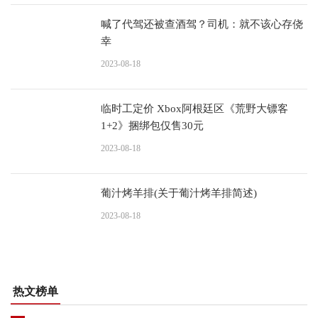
喊了代驾还被查酒驾？司机：就不该心存侥
幸
2023-08-18
临时工定价 Xbox阿根廷区《荒野大镖客
1+2》捆绑包仅售30元
2023-08-18
葡汁烤羊排(关于葡汁烤羊排简述)
2023-08-18
热文榜单