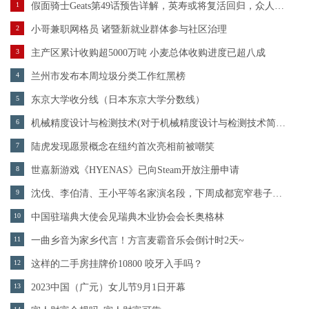
1
假面骑士Geats第49话预告详解，英寿或将复活回归，众人基础围殴BOSS
2
小哥兼职网格员 诸暨新就业群体参与社区治理
3
主产区累计收购超5000万吨 小麦总体收购进度已超八成
4
兰州市发布本周垃圾分类工作红黑榜
5
东京大学收分线（日本东京大学分数线）
6
机械精度设计与检测技术(对于机械精度设计与检测技术简单介绍)
7
陆虎发现愿景概念在纽约首次亮相前被嘲笑
8
世嘉新游戏《HYENAS》已向Steam开放注册申请
9
沈伐、李伯清、王小平等名家演名段，下周成都宽窄巷子现场见！
10
中国驻瑞典大使会见瑞典木业协会会长奥格林
11
一曲乡音为家乡代言！方言麦霸音乐会倒计时2天~
12
这样的二手房挂牌价10800 咬牙入手吗？
13
2023中国（广元）女儿节9月1日开幕