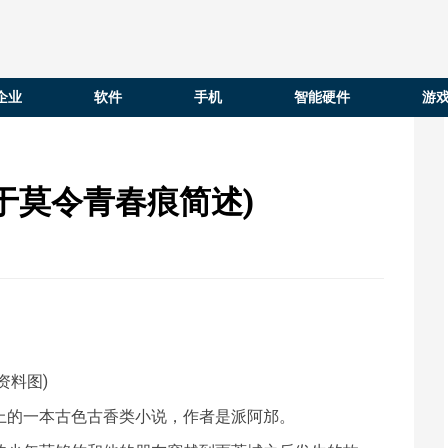
企业
软件
手机
智能硬件
游
于莫令青春痕简述)
(资料图)
城上的一本古色古香类小说，作者是派阿邡。