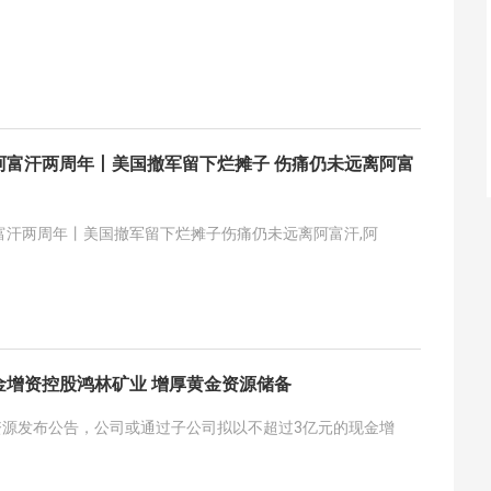
阿富汗两周年丨美国撤军留下烂摊子 伤痛仍未远离阿富
富汗两周年丨美国撤军留下烂摊子伤痛仍未远离阿富汗,阿
金增资控股鸿林矿业 增厚黄金资源储备
达资源发布公告，公司或通过子公司拟以不超过3亿元的现金增