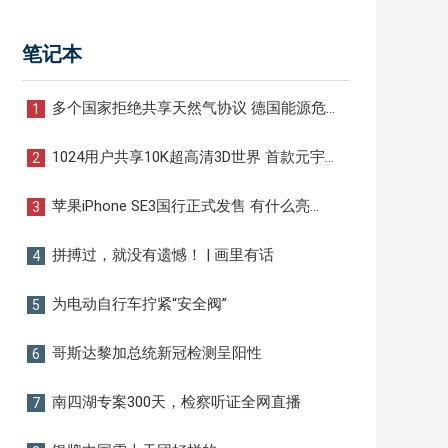
笔记本
多个国家拒绝共享天然气协议 德国能源危
1
机影响将再次扩大
1024用户共享10K超高清3D世界 首款元宇
2
宙服务器发布
苹果iPhone SE3国行正式发售 有什么亮
3
点？
拼搏过，就没有遗憾！ | 画里有话
4
为电动自行车拧紧“安全阀”
5
哥斯达黎加总统新冠检测呈阳性
6
南四湖专案300天，检察听证全网直播
7