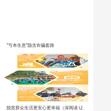
“亏本生意”隐含诈骗套路
脱贫群众生活更安心更幸福（深阅读·让