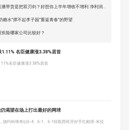
直播带货是把双刃剑？好想你上半年增收不增利 净利润
下降超880%
“奶糖水”撑不起李子园“重返青春”的野望
重疾险哪家公司比较好？
.11% 名臣健康涨3.38%居首
11%名臣健康涨3 38%居首
 我仍渴望在场上打出最好的网球
，德约科维奇以6-4、6-1、6-1轻取西班牙好手扎帕塔-米拉