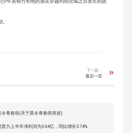
指的少年莫铭竹和他的朋友穿越到雨莞城之后发生的故
助。
下一篇：
最后一页
莫令青春痕(关于莫令青春痕简述)
易普力上半年净利润为3.04亿，同比增长5.74%