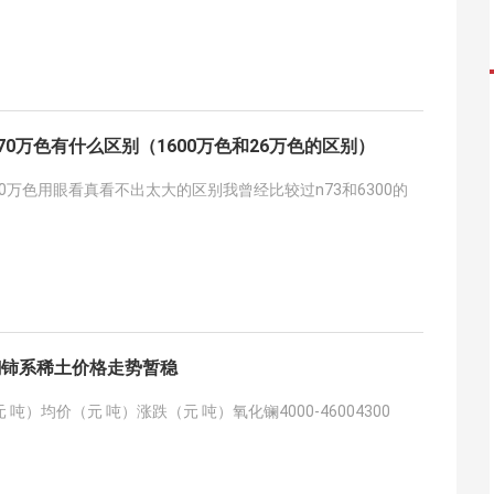
670万色有什么区别（1600万色和26万色的区别）
600万色用眼看真看不出太大的区别我曾经比较过n73和6300的
镧铈系稀土价格走势暂稳
吨）均价（元 吨）涨跌（元 吨）氧化镧4000-46004300