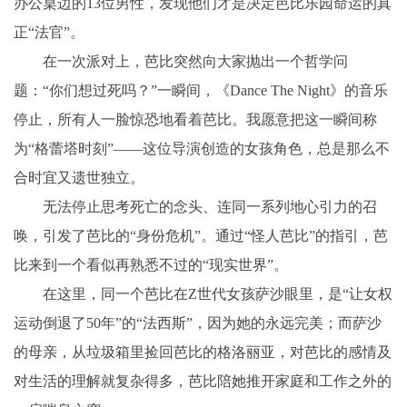
办公桌边的13位男性，发现他们才是决定芭比乐园命运的真
正“法官”。
在一次派对上，芭比突然向大家抛出一个哲学问
题：“你们想过死吗？”一瞬间，《Dance The Night》的音乐
停止，所有人一脸惊恐地看着芭比。我愿意把这一瞬间称
为“格蕾塔时刻”——这位导演创造的女孩角色，总是那么不
合时宜又遗世独立。
无法停止思考死亡的念头、连同一系列地心引力的召
唤，引发了芭比的“身份危机”。通过“怪人芭比”的指引，芭
比来到一个看似再熟悉不过的“现实世界”。
在这里，同一个芭比在Z世代女孩萨沙眼里，是“让女权
运动倒退了50年”的“法西斯”，因为她的永远完美；而萨沙
的母亲，从垃圾箱里捡回芭比的格洛丽亚，对芭比的感情及
对生活的理解就复杂得多，芭比陪她推开家庭和工作之外的