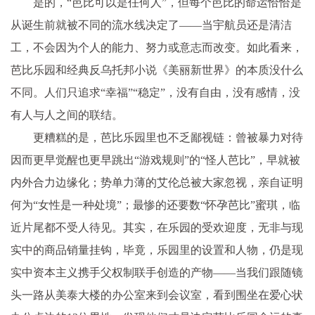
是的，“芭比可以是任何人”，但每个芭比的命运恰恰是
从诞生前就被不同的流水线决定了——当宇航员还是清洁
工，不会因为个人的能力、努力或意志而改变。如此看来，
芭比乐园和经典反乌托邦小说《美丽新世界》的本质没什么
不同。人们只追求“幸福”“稳定”，没有自由，没有感情，没
有人与人之间的联结。
更糟糕的是，芭比乐园里也不乏鄙视链：曾被暴力对待
因而更早觉醒也更早跳出“游戏规则”的“怪人芭比”，早就被
内外合力边缘化；势单力薄的艾伦总被大家忽视，亲自证明
何为“女性是一种处境”；最惨的还要数“怀孕芭比”蜜琪，临
近片尾都不受人待见。其实，在乐园的受欢迎度，无非与现
实中的商品销量挂钩，毕竟，乐园里的设置和人物，仍是现
实中资本主义携手父权制联手创造的产物——当我们跟随镜
头一路从美泰大楼的办公室来到会议室，看到围坐在爱心状