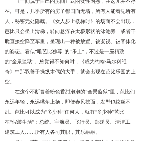
《一间属于自己的房间》式的女性困惑，在这儿并不存
在。可是，几乎所有的房子都四面无墙，所有人能看见所有
人，秘密无处隐藏。《女人步上楼梯时》的场面不会出现，
芭比只会坐上滑梯，转向悬浮在太极形状的泳池旁，或者干
脆直接空降至车里，呈现出一种被放置、被凝视、被客体化
的姿态。看似“唯芭比独尊”的“乐土”，不过是一座精致
的“全景监狱”。总觉得不知何时，《成为约翰·马尔科维
奇》中那双善于操纵木偶的大手，就会出现在芭比乐园的上
空。
在这个不断冒着粉色香甜泡泡的“全景监狱”里，芭比们
永远年轻，永远嘴角上扬，即便春风拂面，发型也纹丝不
乱。芭比可以成为“多少种”任何人，就有“多少种”芭比
在“假装生活”：总统、宇航员、飞行员、邮递员、清洁工、
建筑工人……所有人各司其职，其乐融融。