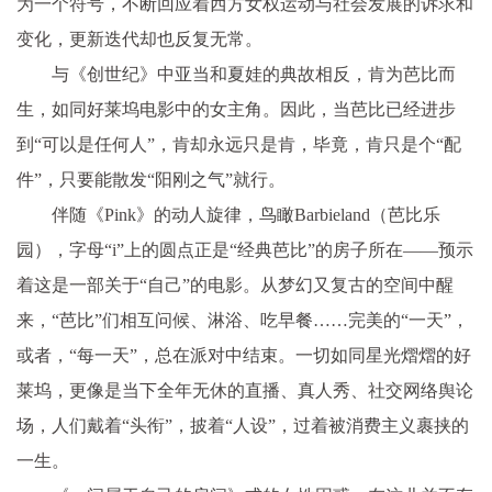
为一个符号，不断回应着西方女权运动与社会发展的诉求和
变化，更新迭代却也反复无常。
与《创世纪》中亚当和夏娃的典故相反，肯为芭比而
生，如同好莱坞电影中的女主角。因此，当芭比已经进步
到“可以是任何人”，肯却永远只是肯，毕竟，肯只是个“配
件”，只要能散发“阳刚之气”就行。
伴随《Pink》的动人旋律，鸟瞰Barbieland（芭比乐
园），字母“i”上的圆点正是“经典芭比”的房子所在——预示
着这是一部关于“自己”的电影。从梦幻又复古的空间中醒
来，“芭比”们相互问候、淋浴、吃早餐……完美的“一天”，
或者，“每一天”，总在派对中结束。一切如同星光熠熠的好
莱坞，更像是当下全年无休的直播、真人秀、社交网络舆论
场，人们戴着“头衔”，披着“人设”，过着被消费主义裹挟的
一生。