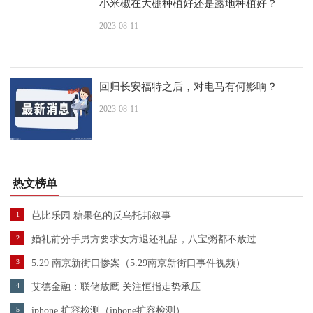
小米椒在大棚种植好还是露地种植好？
2023-08-11
回归长安福特之后，对电马有何影响？
2023-08-11
热文榜单
1
芭比乐园 糖果色的反乌托邦叙事
2
婚礼前分手男方要求女方退还礼品，八宝粥都不放过
3
5.29 南京新街口惨案（5.29南京新街口事件视频）
4
艾德金融：联储放鹰 关注恒指走势承压
5
iphone 扩容检测（iphone扩容检测）