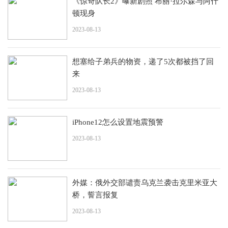
《惊奇队长2》曝新剧照 布丽·拉尔森与阿什
顿现身
2023-08-13
想塞给子弟兵的物资，递了5次都被挡了回
来
2023-08-13
iPhone12怎么设置地震预警
2023-08-13
外媒：俄外交部谴责乌克兰袭击克里米亚大
桥，誓言报复
2023-08-13