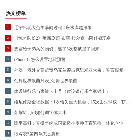
热文榜单
1
辽宁出现大范围暴雨过程 4座水库超汛限
2
《惊奇队长2》曝新剧照 布丽·拉尔森与阿什顿现身
3
想塞给子弟兵的物资，递了5次都被挡了回来
4
iPhone12怎么设置地震预警
5
外媒：俄外交部谴责乌克兰袭击克里米亚大桥，誓言报复
6
劲舞世界歌曲列表_劲舞世界歌曲
7
建设银行乐当家银卡卡号（建设银行乐当家银卡）
8
维尼修斯全场数据：1次错失重大机会，15次丢失球权，获评6.7分
9
荣耀Magic3如何调字体大小
10
隆平高科：安徽华皖成国家级小麦种子育繁推一体化企业
11
纸嫁衣5第四章怎么爬树