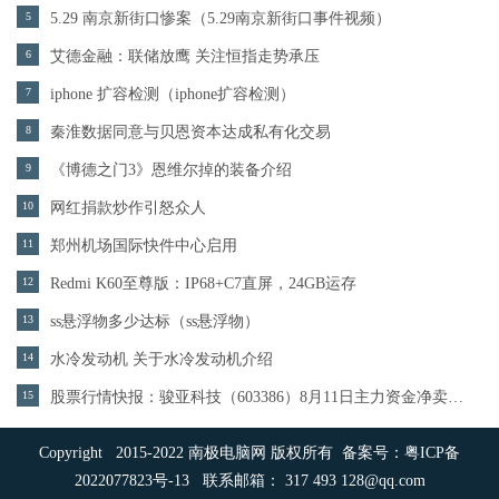
5
5.29 南京新街口惨案（5.29南京新街口事件视频）
6
艾德金融：联储放鹰 关注恒指走势承压
7
iphone 扩容检测（iphone扩容检测）
8
秦淮数据同意与贝恩资本达成私有化交易
9
《博德之门3》恩维尔掉的装备介绍
10
网红捐款炒作引怒众人
11
郑州机场国际快件中心启用
12
Redmi K60至尊版：IP68+C7直屏，24GB运存
13
ss悬浮物多少达标（ss悬浮物）
14
水冷发动机 关于水冷发动机介绍
15
股票行情快报：骏亚科技（603386）8月11日主力资金净卖出89.98万元
Copyright 2015-2022 南极电脑网 版权所有 备案号：
粤ICP备
2022077823号-13
联系邮箱： 317 493 128@qq.com