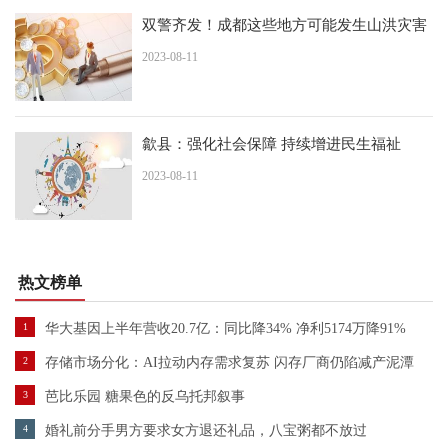
双警齐发！成都这些地方可能发生山洪灾害
2023-08-11
歙县：强化社会保障 持续增进民生福祉
2023-08-11
热文榜单
1
华大基因上半年营收20.7亿：同比降34% 净利5174万降91%
2
存储市场分化：AI拉动内存需求复苏 闪存厂商仍陷减产泥潭
3
芭比乐园 糖果色的反乌托邦叙事
4
婚礼前分手男方要求女方退还礼品，八宝粥都不放过