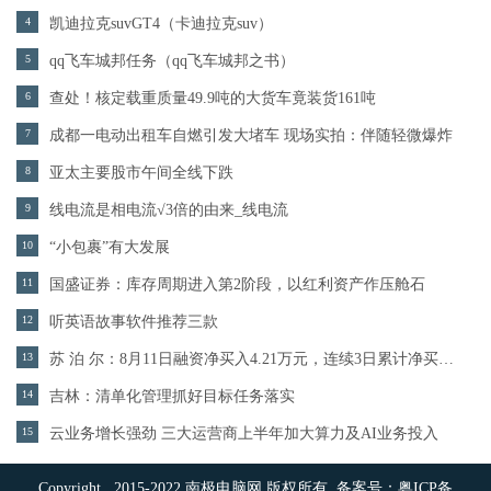
4
凯迪拉克suvGT4（卡迪拉克suv）
5
qq飞车城邦任务（qq飞车城邦之书）
6
查处！核定载重质量49.9吨的大货车竟装货161吨
7
成都一电动出租车自燃引发大堵车 现场实拍：伴随轻微爆炸
8
亚太主要股市午间全线下跌
9
线电流是相电流√3倍的由来_线电流
10
“小包裹”有大发展
11
国盛证券：库存周期进入第2阶段，以红利资产作压舱石
12
听英语故事软件推荐三款
13
苏 泊 尔：8月11日融资净买入4.21万元，连续3日累计净买入297.76万元
14
吉林：清单化管理抓好目标任务落实
15
云业务增长强劲 三大运营商上半年加大算力及AI业务投入
Copyright 2015-2022 南极电脑网 版权所有 备案号：
粤ICP备