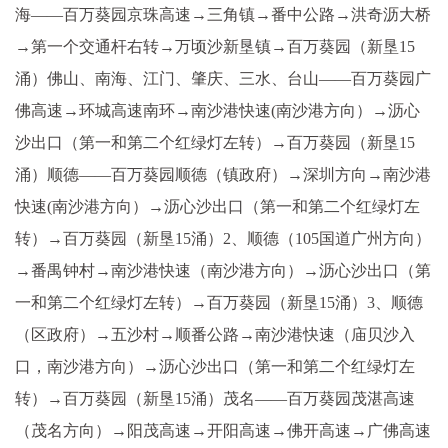
海——百万葵园京珠高速→三角镇→番中公路→洪奇沥大桥
→第一个交通杆右转→万顷沙新垦镇→百万葵园（新垦15
涌）佛山、南海、江门、肇庆、三水、台山——百万葵园广
佛高速→环城高速南环→南沙港快速(南沙港方向）→沥心
沙出口（第一和第二个红绿灯左转）→百万葵园（新垦15
涌）顺德——百万葵园顺德（镇政府）→深圳方向→南沙港
快速(南沙港方向）→沥心沙出口（第一和第二个红绿灯左
转）→百万葵园（新垦15涌）2、顺德（105国道广州方向）
→番禺钟村→南沙港快速（南沙港方向）→沥心沙出口（第
一和第二个红绿灯左转）→百万葵园（新垦15涌）3、顺德
（区政府）→五沙村→顺番公路→南沙港快速（庙贝沙入
口，南沙港方向）→沥心沙出口（第一和第二个红绿灯左
转）→百万葵园（新垦15涌）茂名——百万葵园茂湛高速
（茂名方向）→阳茂高速→开阳高速→佛开高速→广佛高速