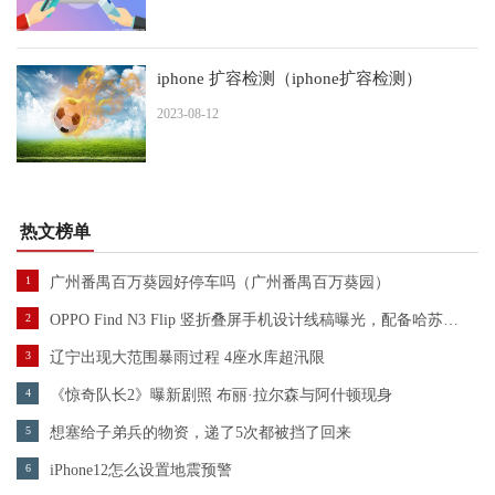
iphone 扩容检测（iphone扩容检测）
2023-08-12
热文榜单
1
广州番禺百万葵园好停车吗（广州番禺百万葵园）
2
OPPO Find N3 Flip 竖折叠屏手机设计线稿曝光，配备哈苏三摄镜头
3
辽宁出现大范围暴雨过程 4座水库超汛限
4
《惊奇队长2》曝新剧照 布丽·拉尔森与阿什顿现身
5
想塞给子弟兵的物资，递了5次都被挡了回来
6
iPhone12怎么设置地震预警