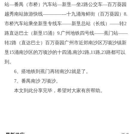
站—番禺（市桥）汽车站—新垦—坐2路公交车—百万葵园
越秀南站旅游快线————---十九涌海鲜街（百万葵园）8.
市桥汽车站乘坐新垦专线车——新垦总站（长线）——转2
路直达巴士（新垦15涌）9.广州地铁四号线——蕉门站——
转2路（直达巴士）百万葵园广州市近郊南沙区万顷沙镇新
垦15涌南沙区的万顷沙的十四涌,南沙2路,11路,23路都可以
到。
6、搭地铁到蕉门再转南沙2就是了。
7、番禺南沙 万顷沙。
本文到此分享完毕，希望对大家有所帮助。