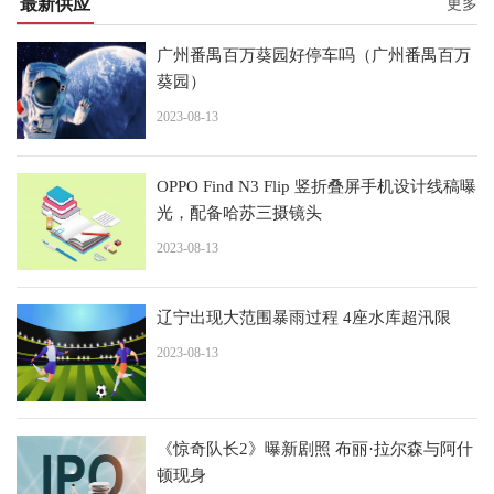
最新供应
更多
广州番禺百万葵园好停车吗（广州番禺百万
葵园）
2023-08-13
OPPO Find N3 Flip 竖折叠屏手机设计线稿曝
光，配备哈苏三摄镜头
2023-08-13
辽宁出现大范围暴雨过程 4座水库超汛限
2023-08-13
《惊奇队长2》曝新剧照 布丽·拉尔森与阿什
顿现身