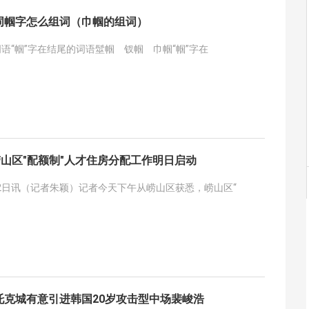
词帼字怎么组词（巾帼的组词）
词语“帼”字在结尾的词语髽帼 钗帼 巾帼“帼”字在
崂山区"配额制"人才住房分配工作明日启动
2日讯（记者朱颖）记者今天下午从崂山区获悉，崂山区“
托克城有意引进韩国20岁攻击型中场裴峻浩