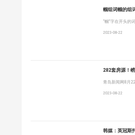
帼组词帼的组
“帼”字在开头的
2023-08-22
282套房源！
青岛新闻网8月2
2023-08-22
韩媒：英冠斯