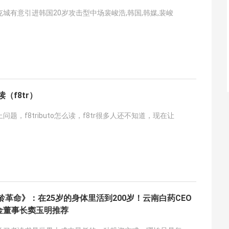
城有意引进韩国20岁攻击型中场裴峻浩,韩国,韩媒,裴峻
么读（f8tr）
题，f8tributo怎么读，f8tr很多人还不知道，现在让
龄革命》：在25岁的身体里活到200岁！云南白药CEO
金董事长窦玉明推荐