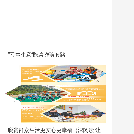
“亏本生意”隐含诈骗套路
脱贫群众生活更安心更幸福（深阅读·让