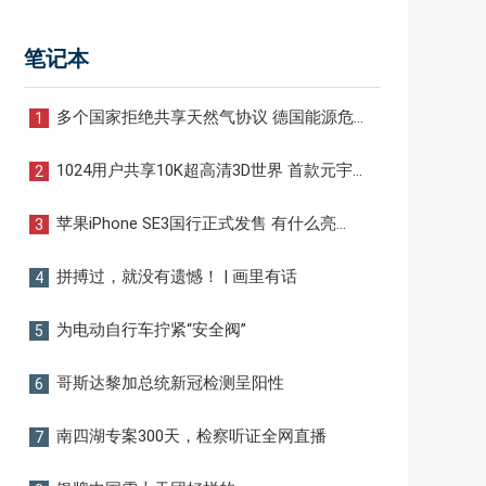
笔记本
多个国家拒绝共享天然气协议 德国能源危
1
机影响将再次扩大
1024用户共享10K超高清3D世界 首款元宇
2
宙服务器发布
苹果iPhone SE3国行正式发售 有什么亮
3
点？
拼搏过，就没有遗憾！ | 画里有话
4
为电动自行车拧紧“安全阀”
5
哥斯达黎加总统新冠检测呈阳性
6
南四湖专案300天，检察听证全网直播
7