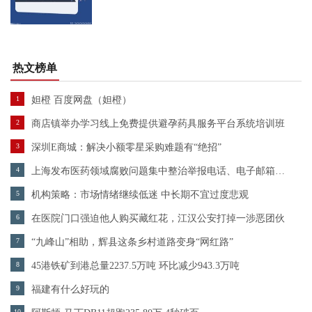
热文榜单
1
妲橙 百度网盘（妲橙）
2
商店镇举办学习线上免费提供避孕药具服务平台系统培训班
3
深圳E商城：解决小额零星采购难题有“绝招”
4
上海发布医药领域腐败问题集中整治举报电话、电子邮箱和信息平台
5
机构策略：市场情绪继续低迷 中长期不宜过度悲观
6
在医院门口强迫他人购买藏红花，江汉公安打掉一涉恶团伙
7
“九峰山”相助，辉县这条乡村道路变身“网红路”
8
45港铁矿到港总量2237.5万吨 环比减少943.3万吨
9
福建有什么好玩的
10