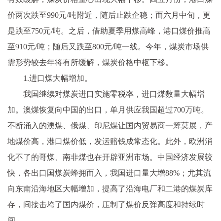
价两次跌至990元/吨附近，随后止跌企稳；而六月中旬，更
是跌至750元/吨。之后，借助夏季用煤高峰，港口煤价推高
至910元/吨；随后又跌至800元/吨一线。今年，煤炭市场供
需形势较去年将有所缓解，煤炭价格中枢下移。
1.进口煤大幅增加。
我国继续对煤炭进口实施零税率，进口煤数量大幅增
加。澳煤恢复向中国的出口，单月供应我国超过700万吨。
不断涌入的澳煤、俄煤、印尼煤让国内贸易商一筹莫展，产
地煤价高，港口煤价低，发运赔钱成常态化。此外，欧洲消
化不了的哥煤、南非煤也在开辟亚洲市场。中国经济发展较
快，各出口国煤炭蜂拥而入，我国进口量大增88%；尤其流
向东南沿海地区大幅增加，提高了沿海电厂和二港的煤炭库
存，间接击垮了国内煤价，压制了煤价反弹高度和持续时
间。