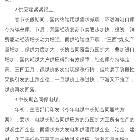
2.供应端紧紧跟上。
春节长假期间，国内终端用煤需求减弱，环渤海港口库
存持续垒库。节后，我国经济复苏节奏逐步加快，投资、消
费驱动经济增长动力增强。而供给端也不弱，“三西”煤炭产
量增加，保供力度加大，长协合同覆盖范围扩大；叠加进口
增加，国内耗煤大户供应得到有效保障，社会库存持续走
高。三四五月，虽煤价多次出现探涨行情，但均属于阶段性
采购引发的止跌企稳，一旦煤价上涨过快，下游又不拉了，
煤价再次回落。
3.中长期合同保电煤。
年初，主管部门印发《今年电煤中长期合同履约方
案》，要求：电煤长期合同供应方的范围扩大至所有在产的
煤炭生产企业，而需求方为发电和供暖用煤企业，冶金、建
材、化工等行业不享受中长协煤炭供应；随着产量的增加，