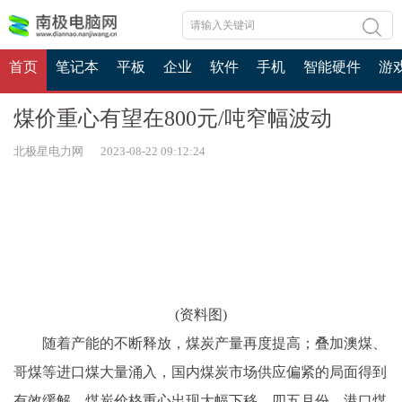
首页
笔记本
平板
企业
软件
手机
智能硬件
游
煤价重心有望在800元/吨窄幅波动
北极星电力网 2023-08-22 09:12:24
(资料图)
随着产能的不断释放，煤炭产量再度提高；叠加澳煤、
哥煤等进口煤大量涌入，国内煤炭市场供应偏紧的局面得到
有效缓解，煤炭价格重心出现大幅下移。四五月份，港口煤