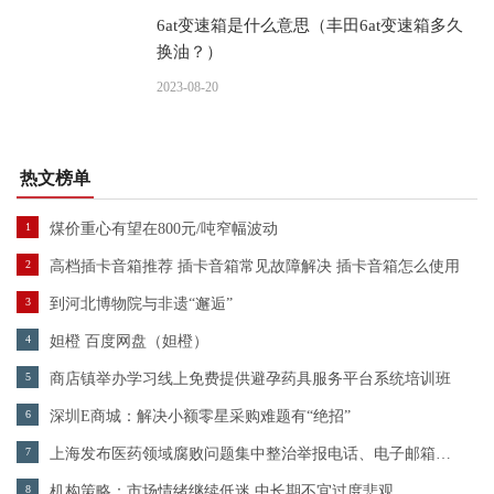
6at变速箱是什么意思（丰田6at变速箱多久
换油？）
2023-08-20
热文榜单
1
煤价重心有望在800元/吨窄幅波动
2
高档插卡音箱推荐 插卡音箱常见故障解决 插卡音箱怎么使用
3
​到河北博物院与非遗“邂逅”
4
妲橙 百度网盘（妲橙）
5
商店镇举办学习线上免费提供避孕药具服务平台系统培训班
6
深圳E商城：解决小额零星采购难题有“绝招”
7
上海发布医药领域腐败问题集中整治举报电话、电子邮箱和信息平台
8
机构策略：市场情绪继续低迷 中长期不宜过度悲观