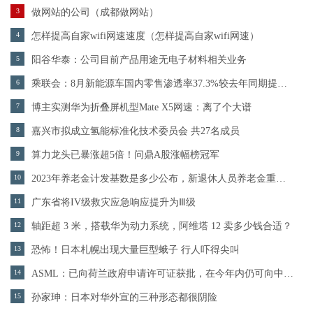
3
做网站的公司（成都做网站）
4
怎样提高自家wifi网速速度（怎样提高自家wifi网速）
5
阳谷华泰：公司目前产品用途无电子材料相关业务
6
乘联会：8月新能源车国内零售渗透率37.3%较去年同期提升9个百分点
7
博主实测华为折叠屏机型Mate X5网速：离了个大谱
8
嘉兴市拟成立氢能标准化技术委员会 共27名成员
9
算力龙头已暴涨超5倍！问鼎A股涨幅榜冠军
10
2023年养老金计发基数是多少公布，新退休人员养老金重算补发将开始
11
广东省将IV级救灾应急响应提升为Ⅲ级
12
轴距超 3 米，搭载华为动力系统，阿维塔 12 卖多少钱合适？
13
恐怖！日本札幌出现大量巨型蛾子 行人吓得尖叫
14
ASML：已向荷兰政府申请许可证获批，在今年内仍可向中国出口部分高端浸润式光刻系统
15
孙家珅：日本对华外宣的三种形态都很阴险